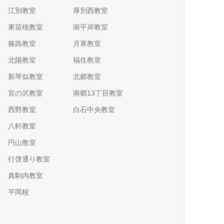
江別教室
厚別西教室
東苗穂教室
南平岸教室
篠路教室
月寒教室
北陽教室
福住教室
新琴似教室
北郷教室
宮の沢教室
南郷13丁目教室
西野教室
白石中央教室
八軒教室
円山教室
行啓通り教室
真駒内教室
平岡校