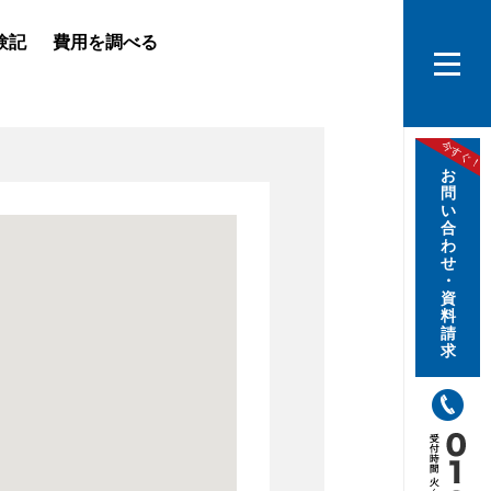
験記
費用を調べる
進
教
指
今すぐ！
お
問
費
い
合
わ
入
せ
・
資
料
請
求