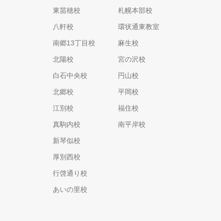
東苗穂校
札幌本部校
八軒校
環状通東教室
南郷13丁目校
麻生校
北陽校
宮の沢校
白石中央校
円山校
北郷校
平岡校
江別校
福住校
真駒内校
南平岸校
新琴似校
厚別西校
行啓通り校
あいの里校