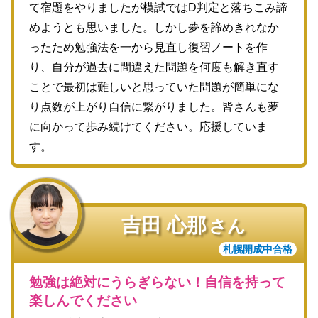
て宿題をやりましたが模試ではD判定と落ちこみ諦
めようとも思いました。しかし夢を諦めきれなか
ったため勉強法を一から見直し復習ノートを作
り、自分が過去に間違えた問題を何度も解き直す
ことで最初は難しいと思っていた問題が簡単にな
り点数が上がり自信に繋がりました。皆さんも夢
に向かって歩み続けてください。応援していま
す。
吉田 心那
さん
札幌開成中合格
勉強は絶対にうらぎらない！自信を持って
楽しんでください