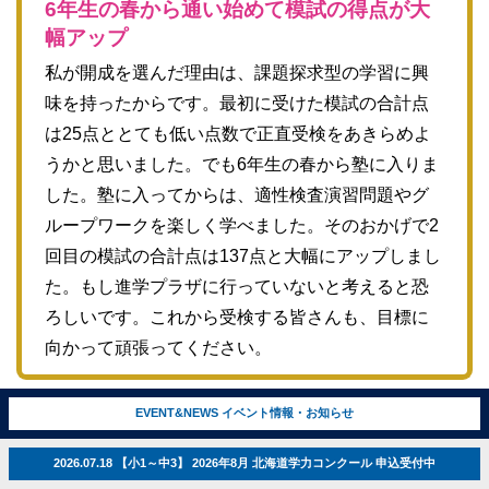
6年生の春から通い始めて模試の得点が大
幅アップ
私が開成を選んだ理由は、課題探求型の学習に興
味を持ったからです。最初に受けた模試の合計点
は25点ととても低い点数で正直受検をあきらめよ
うかと思いました。でも6年生の春から塾に入りま
した。塾に入ってからは、適性検査演習問題やグ
ループワークを楽しく学べました。そのおかげで2
回目の模試の合計点は137点と大幅にアップしまし
た。もし進学プラザに行っていないと考えると恐
ろしいです。これから受検する皆さんも、目標に
向かって頑張ってください。
EVENT&NEWS イベント情報・お知らせ
小杉 奈央
さん
2026.07.18 【小1～中3】 2026年8月 北海道学力コンクール 申込受付中