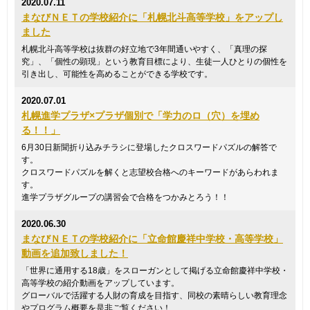
2020.07.11
まなびＮＥＴの学校紹介に「札幌北斗高等学校」をアップし
ました
札幌北斗高等学校は抜群の好立地で3年間通いやすく、「真理の探
究」、「個性の顕現」という教育目標により、生徒一人ひとりの個性を
引き出し、可能性を高めることができる学校です。
2020.07.01
札幌進学プラザ×プラザ個別で「学力のロ（穴）を埋め
る！！」
6月30日新聞折り込みチラシに登場したクロスワードパズルの解答で
す。
クロスワードパズルを解くと志望校合格へのキーワードがあらわれま
す。
進学プラザグループの講習会で合格をつかみとろう！！
2020.06.30
まなびＮＥＴの学校紹介に「立命館慶祥中学校・高等学校」
動画を追加致しました！
「世界に通用する18歳」をスローガンとして掲げる立命館慶祥中学校・
高等学校の紹介動画をアップしています。
グローバルで活躍する人財の育成を目指す、同校の素晴らしい教育理念
やプログラム概要を是非ご覧ください！