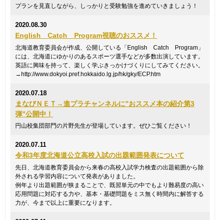
プランを見直しながら、しっかりと受験勉強を進めていきましょう！
2020.08.30
English Catch Program視聴のおススメ！
北海道教育委員会が作成、公開している「English Catch Program」
には、北海道にゆかりのあるスポーツ選手などが多数出演しています。
英語に興味を持って、楽しく学ぶきっかけづくりにしてみてください。
→http://www.dokyoi.pref.hokkaido.lg.jp/hk/gky/ECP.htm
2020.07.18
まなびＮＥＴ→進プラチャンネルに”おススメ本の紹介第3
弾”公開中！
円山校集団部門の片野先生が登場しています。ぜひご覧ください！
2020.07.11
令和3年度北海道公立高校入試の出題範囲発表について
先日、北海道教育委員会から来春の高校入試学力検査の出題範囲から除
外される学習内容について発表がありました。
例年より出題範囲が狭まることで、既習単元の中でもより難易度の高い
応用問題に対応する力や、基本・基礎問題をミス無く時間内に解答する
力が、今まで以上に重要になります。