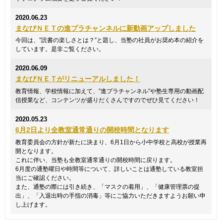
2020.06.23
まなびＮＥＴの進プラチャンネルに新動画アップしました
今回は、”読書の楽しさとは？”と題し、当塾の社員がお奨め本の紹介を
しています。是非ご覧ください。
2020.06.09
まなびＮＥＴがリニューアルしました！
教育情報、学校情報に加えて、”進プラチャンネル”や塾生専用の動画配
信授業など、コンテンツが盛りだくさんですのでぜひ見てください！
2020.05.23
6月2日より全教室通常通りの開校時間となります
教育委員会の方針が新たに決まり、6月1日から小中学校と高校が授業再
開となります。
これに伴い、当塾も全教室通常通りの開校時間に戻ります。
6月度の通塾曜日や時間等について、詳しいことは通塾している教室担
当にご確認ください。
また、通塾の際には引き続き、「マスクの着用」、「健康管理票の提
出」、「入退出時の手指の消毒」等にご協力いただきますようお願い申
し上げます。